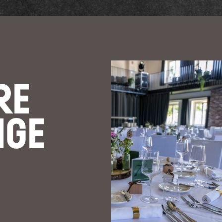
RE
IGE